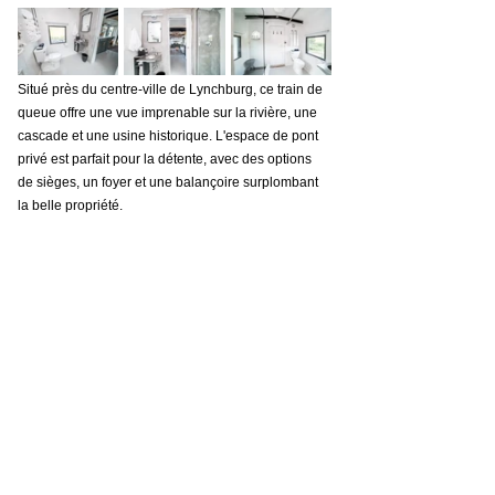
Situé près du centre-ville de Lynchburg, ce train de 
queue offre une vue imprenable sur la rivière, une 
cascade et une usine historique. L'espace de pont 
privé est parfait pour la détente, avec des options 
de sièges, un foyer et une balançoire surplombant 
la belle propriété.
 Si vous recherchez une expérience unique et 
inoubliable, ce train de queue est le choix parfait. Il 
allie histoire, charme et confort d'une manière qui 
rendra votre séjour vraiment mémorable. Ne 
manquez pas cet hébergement unique en son 
genre.
AIRBNB (réservez ici) : 
Train Caboose & River 
Vues
https://www.youtube.com/watch?
v=MtLxxhTz_Zg